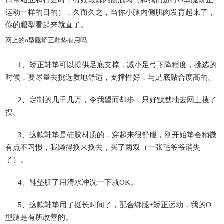
日常站立和行走时，有效锻炼内侧肌肉（和我们进行O型腿矫正
运动一样的目的），久而久之，当你小腿内侧肌肉发育起来了，
你的腿型看起来就直了。
网上的o型腿矫正鞋垫有用吗
1、矫正鞋垫可以提供足底支撑，减小足弓下降程度，挑选的
时候，要尽量去挑选质地舒适，支撑性好，与足底贴合度高的。
2、定制的几千几万，令我望而却步，只好默默地去网上搜了
搜。
3、这款鞋垫是硅胶材质的，穿起来很舒服，刚开始垫会稍微
有点不习惯，我懒得换来换去，买了两双（一张毛爷爷消失
了）。
4、鞋垫脏了用清水冲洗一下就OK。
5、这款鞋垫用了挺长时间了，配合绑腿+矫正运动，我的O
型腿是有所改善的。