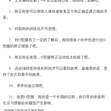
4、文章懒得改删了~毕竟也是我心血，嘿嘿嘿，就酱吧。
5、矫正鞋垫可以帮助人体快速恢复足弓和正确足踝力线的关
系。
6、对肌肉的训练也不可忽视。
7、对O型腿有了一定的了解后，相信很多小伙伴也进行过O
型腿的矫正锻炼了吧。
8、然后你会发现，O型腿矫正运动也太枯燥了吧。
9、还必须得坚持很长时间才可以看到效果，最难受的是，坚
持了好久却看不到效果。
10、求求你放过我吧。
11、改善O型腿，真的是一个长期的过程，你日常的坐姿和
生活习惯都会对腿型产生影响。
o型腿矫正鞋垫,矫正带有用吗