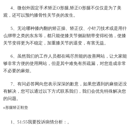
4、微创外固定手术矫正O形腿,矫正O形腿不仅仅是为了美
观，还可以预约膝骨性关节炎的发生。
5、无论哪种膝内翻的矫正操、矫正仪、小针刀技术或是用什
么绑带之类的东东等，都只能使膝关节侧副韧带变得松弛，使膝
关节变得更为不稳定，加重膝关节的退变，有害无益。
6、虽然我们的工作人员都在竭尽所能的改善网站，让大家能
够非常方便的使用网站，但是其中难免有所疏漏，对您造成非常
不必要的麻烦。
7、有问必答网向您表示深深的歉意，如果您遇到的麻烦还没
有解决，您可以通过以下方式联系我们，我们会优先特殊解决您
的问题。
o形腿矫正鞋垫
1、51:55我要投诉病情分析：。