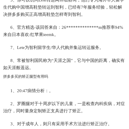
5、你可以访问Lete转运网详细咨询，他们专为海外华人留学
生代购中国增高鞋垫转运到智利，已经有7年服务经验，轻松解
决拼多多购买正高增高鞋垫怎样寄到智利。
6、官方精选-该回答来自：26**************m推荐率94%
来自日本喜欢:红苹果ieemk。
7、Lete为智利留学生/华人代购并集运转运服务。
8、常被智利国民称为“天涯之国”，它与中国的距离，确实有
如天涯般遥远。
拼多多买的矫正腿型有用吗
1、20:47病情分析：。
2、罗圈腿对于十周岁以下的儿童，一是检查内科疾病，对症
治疗，同时量身定制矫正支具进行了矫正。
3、对于成年人，则只有采用手术方法进行矫正治疗。