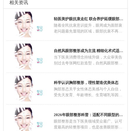
相关资讯
轻医美护眼抗衰走红 联合养护延缓眼部肌肤老
随着全民抗衰意识提升，眼周成为面部衰
老问题最先显现的区域，眼部抗衰不再是
中老年群
自然风眼部整形成为主流 精细化术式适配不同
当下医美消费理念持续升级，大众审美告
别过去夸张网红款造型，自然风眼部整形
一跃成为
科学认识胸部整形，理性塑造优美体态
胸部形态关乎女性体态美感与个人自信，
受先天发育、年龄增长、生育哺乳等因素
影响，不
2026年眼部整形科普：适配不同眼型的整形方案
眼部整形是当下医美领域受众最广、认可
度最高的轻整形项目，也是改善眼部形