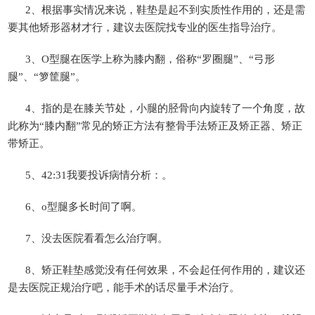
2、根据事实情况来说，鞋垫是起不到实质性作用的，还是需
要其他矫形器材才行，建议去医院找专业的医生指导治疗。
3、O型腿在医学上称为膝内翻，俗称“罗圈腿”、“弓形
腿”、“箩筐腿”。
4、指的是在膝关节处，小腿的胫骨向内旋转了一个角度，故
此称为“膝内翻”常见的矫正方法有整骨手法矫正及矫正器、矫正
带矫正。
5、42:31我要投诉病情分析：。
6、o型腿多长时间了啊。
7、没去医院看看怎么治疗啊。
8、矫正鞋垫感觉没有任何效果，不会起任何作用的，建议还
是去医院正规治疗吧，能手术的话尽量手术治疗。