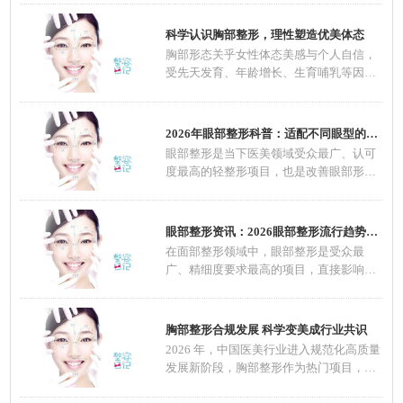
科学认识胸部整形，理性塑造优美体态
胸部形态关乎女性体态美感与个人自信，
受先天发育、年龄增长、生育哺乳等因素
影响，不
2026年眼部整形科普：适配不同眼型的整形方案
眼部整形是当下医美领域受众最广、认可
度最高的轻整形项目，也是改善眼部形
态、优化五
眼部整形资讯：2026眼部整形流行趋势，自然定
在面部整形领域中，眼部整形是受众最
广、精细度要求最高的项目，直接影响面
部整体颜值
胸部整形合规发展 科学变美成行业共识
2026 年，中国医美行业进入规范化高质量
发展新阶段，胸部整形作为热门项目，在
技术、材料