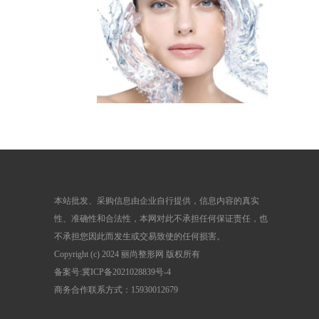
本站批发、采购信息由企业自行提供，信息内容的真实
性、准确性和合法性，本网对此不承担任何保证责任，也
不承担您因此而发生或交易致使的任何损害。
Copyright (c) 2024 丽尚整形网 版权所有
备案号:
冀ICP备2021028839号-4
商务合作联系方式：15930012679