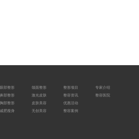
眼部整形
颌面整形
整形项目
专家介绍
鼻部整形
激光皮肤
整容资讯
整容医院
胸部整形
皮肤美容
优惠活动
减肥瘦身
无创美容
整容案例