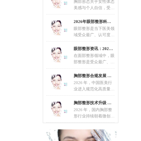
胸部形态关乎女性体态
美感与个人自信，受先
天发育、年龄增长、生
育哺乳等因素影响，不
2026年眼部整形科普：适配不同眼型的整形方案
眼部整形是当下医美领
域受众最广、认可度最
高的轻整形项目，也是
改善眼部形态、优化五
眼部整形资讯：2026眼部整形流行趋势，自然定
在面部整形领域中，眼
部整形是受众最广、精
细度要求最高的项目，
直接影响面部整体颜值
胸部整形合规发展 科学变美成行业共识
2026 年，中国医美行
业进入规范化高质量发
展新阶段，胸部整形作
为热门项目，在技术、
胸部整形技术升级 微创自然成主流选择
材料
2026 年，国内胸部整
形行业持续朝着微创、
安全、自然、个性化方
向发展。随着医美规范
化推