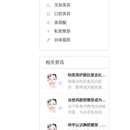
无创美容
口腔美容
玻尿酸
私密整形
自体脂肪
相关资讯
轻医美护眼抗衰走红 联合养护延缓眼部肌肤老
随着全民抗衰意识提
升，眼周成为面部衰老
问题最先显现的区域，
眼部抗衰不再是中老年
自然风眼部整形成为主流 精细化术式适配不同
群
当下医美消费理念持续
升级，大众审美告别过
去夸张网红款造型，自
然风眼部整形一跃成为
科学认识胸部整形，理性塑造优美体态