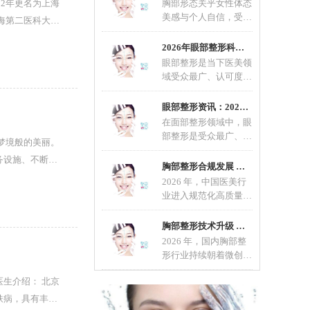
52年更名为上海
胸部形态关乎女性体态
美感与个人自信，受先
上海第二医科大学
天发育、年龄增长、生
育哺乳等因素影响，不
2026年眼部整形科普：适配不同眼型的整形方案
眼部整形是当下医美领
域受众最广、认可度最
高的轻整形项目，也是
改善眼部形态、优化五
眼部整形资讯：2026眼部整形流行趋势，自然定
在面部整形领域中，眼
部整形是受众最广、精
梦境般的美丽。
细度要求最高的项目，
务设施、不断的
直接影响面部整体颜值
胸部整形合规发展 科学变美成行业共识
2026 年，中国医美行
业进入规范化高质量发
展新阶段，胸部整形作
为热门项目，在技术、
胸部整形技术升级 微创自然成主流选择
材料
2026 年，国内胸部整
形行业持续朝着微创、
安全、自然、个性化方
向发展。随着医美规范
化推
肤病，具有丰富