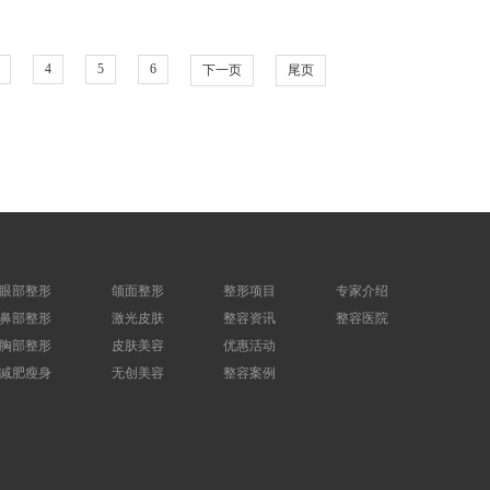
4
5
6
下一页
尾页
眼部整形
颌面整形
整形项目
专家介绍
鼻部整形
激光皮肤
整容资讯
整容医院
胸部整形
皮肤美容
优惠活动
减肥瘦身
无创美容
整容案例