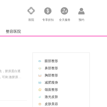
医院
专享折扣
全天服务
预约
整容医院
眼部整形
鼻部整形
去，胶原蛋白逐
胸部整形
，可刺.激胶原蛋
减肥瘦身
颌面整形
激光皮肤
皮肤美容