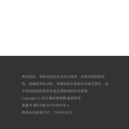
本站批发、采购信息由企业自行提供，信息内容的真实
性、准确性和合法性，本网对此不承担任何保证责任，也
不承担您因此而发生或交易致使的任何损害。
Copyright (c) 2024 丽尚整形网 版权所有
备案号:
冀ICP备2021028839号-4
商务合作联系方式：15930012679