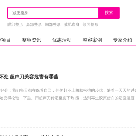
眼部整形
鼻部整形
胸部整形
减肥瘦身
颌面整形
形项目
整容资讯
优惠活动
整容案例
专家介绍
坏处 超声刀美容危害有哪些
 好处：我们每天都在保养自己，但仍赶不上肌肤松弛的步伐，随着一天天的过
始变得松弛、下垂。用超声刀传递至皮下热.能，达到再生胶原蛋白的适宜温度
肤恢复年轻弹性，并提`亮肤色...