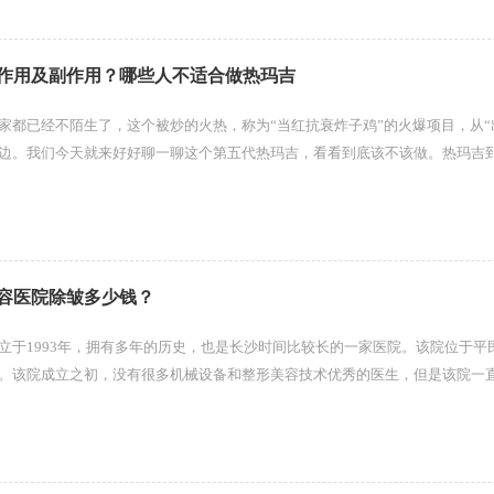
作用及副作用？哪些人不适合做热玛吉
家都已经不陌生了，这个被炒的火热，称为“当红抗衰炸子鸡”的火爆项目，从“
边。我们今天就来好好聊一聊这个第五代热玛吉，看看到底该不该做。热玛吉
玛吉是一种单...
容医院除皱多少钱？
于1993年，拥有多年的历史，也是长沙时间比较长的一家医院。该院位于平
。该院成立之初，没有很多机械设备和整形美容技术优秀的医生，但是该院一
务宗旨，不断地提高整体实力，迄今...