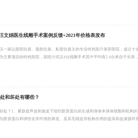
注重激光术后皮肤修复养护环...
汪文娟医生线雕手术案例反馈+2021年价格表发布
汉一家以面部抗衰、脂肪抗衰、私密抗衰主的专业特色医疗美容医院，成立十
为主要项目的特色医院，据统计武汉4台线雕手术其中平均有2.4台来自于乐美
济医学院毕业，华科博士学位！...
好处和坏处有哪些？
好处？1、紧肤超声波刺激皮下组织胶原蛋白的生成和身体本身体细胞和机构的
为胶原蛋白和弹性化学纤维的再造、及其毛细血管机构作用的提高和血液循环
谢，做到当然的紧肤效果。2、...