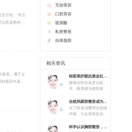
无创美容
口腔美容
要注意皮肤的护
玻尿酸
私密整形
自体脂肪
相关资讯
抗衰老。属于义
轻医美护眼抗衰走红 联合养护延缓眼部肌肤老
秉持着百年基业
随着全民抗衰意识提
升，眼周成为面部衰老
问题最先显现的区域，
眼部抗衰不再是中老年
自然风眼部整形成为主流 精细化术式适配不同
群
当下医美消费理念持续
升级，大众审美告别过
去夸张网红款造型，自
然风眼部整形一跃成为
科学认识胸部整形，理性塑造优美体态