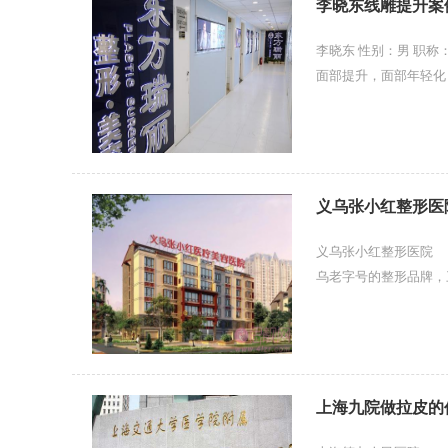
李晓东线雕提升案例
李晓东 性别：男 职称： 副主任医师擅长项目： 面部轮廓 抗衰抗初老 脂肪填充从医时间： 2014 至今医生介绍
面部提升，面部年轻
理。那时候的自己年轻啊
义乌张小红整形医
义乌张小红整形医院 
乌老字号的整形品牌，
和专业的发展理念作为立
上海九院做拉皮的价