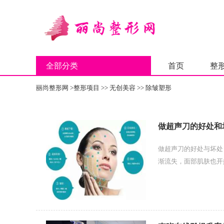
全部分类
首页
整
丽尚整形网
>
整形项目
>>
无创美容
>>
除皱塑形
做超声刀的好处和
做超声刀的好处与坏处
渐流失，面部肌肤也开
白重组及新生.生，使皮