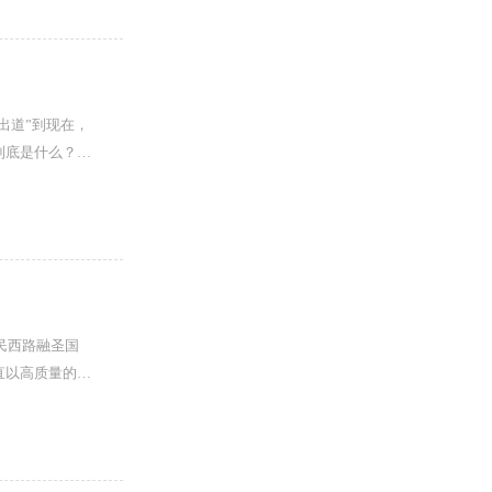
出道”到现在，
到底是什么？可
民西路融圣国
直以高质量的服