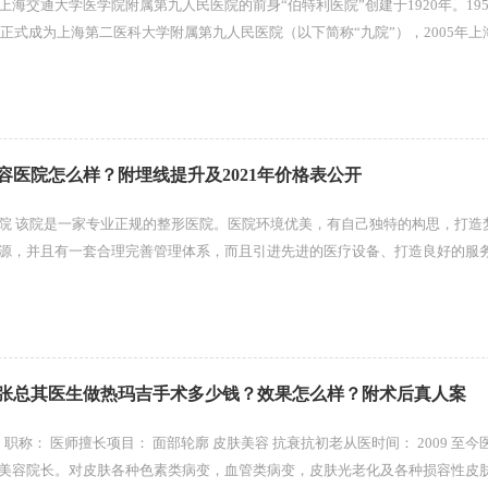
海交通大学医学院附属第九人民医院的前身“伯特利医院”创建于1920年。19
年正式成为上海第二医科大学附属第九人民医院（以下简称“九院”），2005年
，九院改名为上海交...
容医院怎么样？附埋线提升及2021年价格表公开
院 该院是一家专业正规的整形医院。医院环境优美，有自己独特的构思，打造
源，并且有一套合理完善管理体系，而且引进先进的医疗设备、打造良好的服
业、严谨、负责的全新服务氛围...
张总其医生做热玛吉手术多少钱？效果怎么样？附术后真人案
 2009 至今医生介绍： 北京
美容院长。对皮肤各种色素类病变，血管类病变，皮肤光老化及各种损容性皮