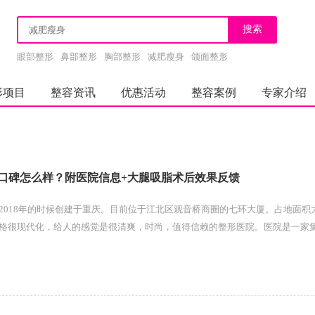
眼部整形
鼻部整形
胸部整形
减肥瘦身
颌面整形
形项目
整容资讯
优惠活动
整容案例
专家介绍
口碑怎么样？附医院信息+大腿吸脂术后效果反馈
2018年的时候创建于重庆。目前位于江北区观音桥商圈的七环大厦。占地面积大概
格很现代化，给人的感觉是很清爽，时尚，值得信赖的整形医院。医院是一家
综合型正规整形医院，并且还是经过...