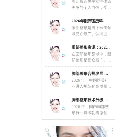
胸部形态关乎女性体态
美感与个人自信，受先
天发育、年龄增长、生
育哺乳等因素影响，不
2026年眼部整形科普：适配不同眼型的整形方案
眼部整形是当下医美领
域受众最广、认可度最
高的轻整形项目，也是
改善眼部形态、优化五
眼部整形资讯：2026眼部整形流行趋势，自然定
在面部整形领域中，眼
部整形是受众最广、精
细度要求最高的项目，
直接影响面部整体颜值
胸部整形合规发展 科学变美成行业共识
2026 年，中国医美行
业进入规范化高质量发
展新阶段，胸部整形作
为热门项目，在技术、
胸部整形技术升级 微创自然成主流选择
材料
2026 年，国内胸部整
形行业持续朝着微创、
安全、自然、个性化方
向发展。随着医美规范
化推