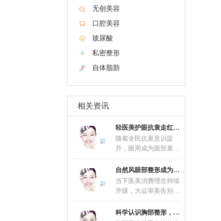
无创美容
口腔美容
玻尿酸
私密整形
自体脂肪
相关资讯
轻医美护眼抗衰走红 联合养护延缓眼部肌肤老
随着全民抗衰意识提
升，眼周成为面部衰老
问题最先显现的区域，
眼部抗衰不再是中老年
自然风眼部整形成为主流 精细化术式适配不同
群
当下医美消费理念持续
升级，大众审美告别过
去夸张网红款造型，自
然风眼部整形一跃成为
科学认识胸部整形，理性塑造优美体态