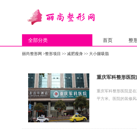
全部分类
首页
整
丽尚整形网
>
整形项目
>>
减肥瘦身
>>
大小腿吸脂
重庆军科整形医院
重庆军科整形医院是在
平方米。医院的装修风
科研，教学为一体的现代