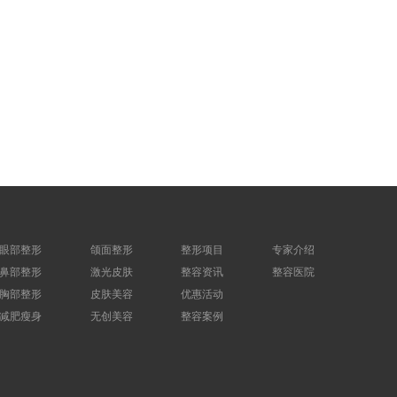
眼部整形
颌面整形
整形项目
专家介绍
鼻部整形
激光皮肤
整容资讯
整容医院
胸部整形
皮肤美容
优惠活动
减肥瘦身
无创美容
整容案例