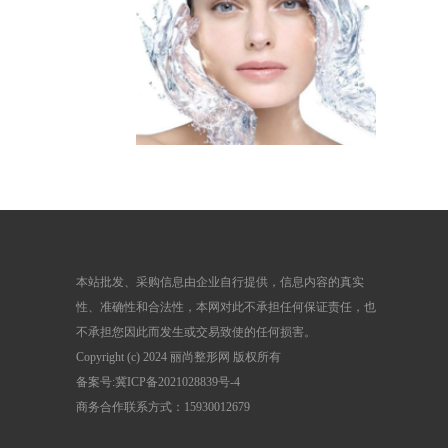
本站批发、采购信息由企业自行提供，信息内容的真实
性、准确性和合法性，本网对此不承担任何保证责任，也
不承担您因此而发生或交易致使的任何损害。
Copyright (c) 2024 丽尚整形网 版权所有
备案号:
冀ICP备2021028839号-4
商务合作联系方式：15930012679