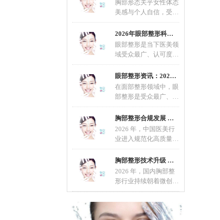
胸部形态关乎女性体态
美感与个人自信，受先
天发育、年龄增长、生
育哺乳等因素影响，不
2026年眼部整形科普：适配不同眼型的整形方案
眼部整形是当下医美领
域受众最广、认可度最
高的轻整形项目，也是
改善眼部形态、优化五
眼部整形资讯：2026眼部整形流行趋势，自然定
在面部整形领域中，眼
部整形是受众最广、精
细度要求最高的项目，
直接影响面部整体颜值
胸部整形合规发展 科学变美成行业共识
2026 年，中国医美行
业进入规范化高质量发
展新阶段，胸部整形作
为热门项目，在技术、
胸部整形技术升级 微创自然成主流选择
材料
2026 年，国内胸部整
形行业持续朝着微创、
安全、自然、个性化方
向发展。随着医美规范
化推