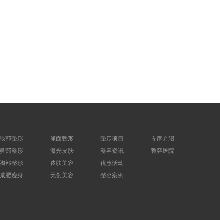
眼部整形
颌面整形
整形项目
专家介绍
鼻部整形
激光皮肤
整容资讯
整容医院
胸部整形
皮肤美容
优惠活动
减肥瘦身
无创美容
整容案例