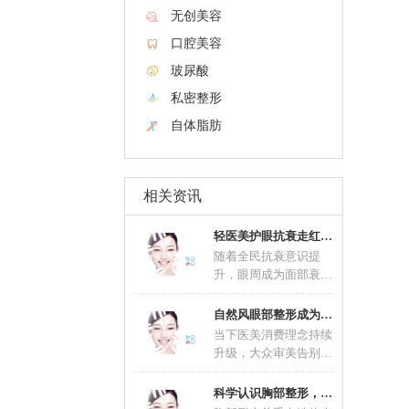
无创美容
口腔美容
玻尿酸
私密整形
自体脂肪
相关资讯
轻医美护眼抗衰走红 联合养护延缓眼部肌肤老
随着全民抗衰意识提
升，眼周成为面部衰老
问题最先显现的区域，
眼部抗衰不再是中老年
自然风眼部整形成为主流 精细化术式适配不同
群
当下医美消费理念持续
升级，大众审美告别过
去夸张网红款造型，自
然风眼部整形一跃成为
科学认识胸部整形，理性塑造优美体态