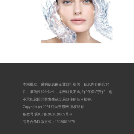
本站批发、采购信息由企业自行提供，信息内容的真实
性、准确性和合法性，本网对此不承担任何保证责任，也
不承担您因此而发生或交易致使的任何损害。
Copyright (c) 2024 丽尚整形网 版权所有
备案号:
冀ICP备2021028839号-4
商务合作联系方式：15930012679