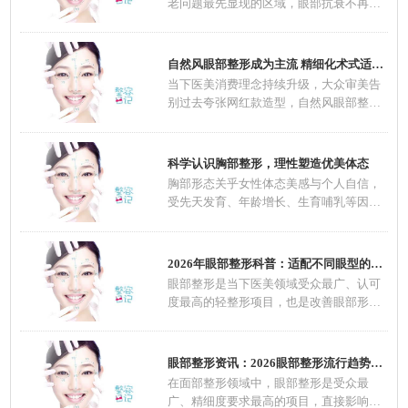
老问题最先显现的区域，眼部抗衰不再是
中老年群
自然风眼部整形成为主流 精细化术式适配不同
当下医美消费理念持续升级，大众审美告
别过去夸张网红款造型，自然风眼部整形
一跃成为
科学认识胸部整形，理性塑造优美体态
胸部形态关乎女性体态美感与个人自信，
受先天发育、年龄增长、生育哺乳等因素
影响，不
2026年眼部整形科普：适配不同眼型的整形方案
眼部整形是当下医美领域受众最广、认可
度最高的轻整形项目，也是改善眼部形
态、优化五
眼部整形资讯：2026眼部整形流行趋势，自然定
在面部整形领域中，眼部整形是受众最
广、精细度要求最高的项目，直接影响面