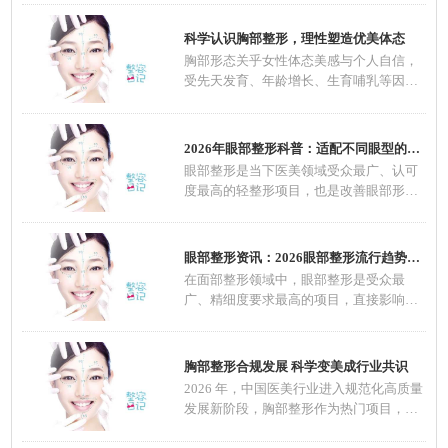
科学认识胸部整形，理性塑造优美体态
胸部形态关乎女性体态美感与个人自信，
受先天发育、年龄增长、生育哺乳等因素
影响，不
2026年眼部整形科普：适配不同眼型的整形方案
眼部整形是当下医美领域受众最广、认可
度最高的轻整形项目，也是改善眼部形
态、优化五
眼部整形资讯：2026眼部整形流行趋势，自然定
在面部整形领域中，眼部整形是受众最
广、精细度要求最高的项目，直接影响面
部整体颜值
胸部整形合规发展 科学变美成行业共识
2026 年，中国医美行业进入规范化高质量
发展新阶段，胸部整形作为热门项目，在
技术、材料