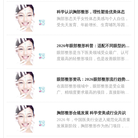
科学认识胸部整形，理性塑造优美体态
胸部形态关乎女性体态美感与个人自信，
受先天发育、年龄增长、生育哺乳等因素
影响，不
2026年眼部整形科普：适配不同眼型的整形方案
眼部整形是当下医美领域受众最广、认可
度最高的轻整形项目，也是改善眼部形
态、优化五
眼部整形资讯：2026眼部整形流行趋势，自然定
在面部整形领域中，眼部整形是受众最
广、精细度要求最高的项目，直接影响面
部整体颜值
胸部整形合规发展 科学变美成行业共识
2026 年，中国医美行业进入规范化高质量
发展新阶段，胸部整形作为热门项目，在
技术、材料