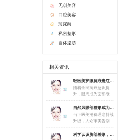
无创美容
口腔美容
玻尿酸
私密整形
自体脂肪
相关资讯
轻医美护眼抗衰走红 联合养护延缓眼部肌肤老
随着全民抗衰意识提
升，眼周成为面部衰老
问题最先显现的区域，
眼部抗衰不再是中老年
自然风眼部整形成为主流 精细化术式适配不同
群
当下医美消费理念持续
升级，大众审美告别过
去夸张网红款造型，自
然风眼部整形一跃成为
科学认识胸部整形，理性塑造优美体态