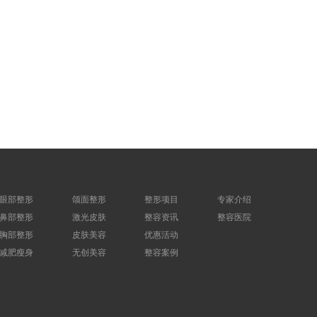
眼部整形
颌面整形
整形项目
专家介绍
鼻部整形
激光皮肤
整容资讯
整容医院
胸部整形
皮肤美容
优惠活动
减肥瘦身
无创美容
整容案例