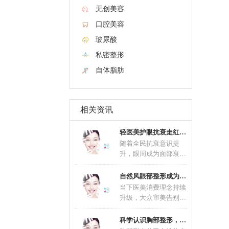
无创美容
口腔美容
玻尿酸
私密整形
自体脂肪
相关资讯
轻医美护眼抗衰走红 联合养护延缓眼部肌肤老
随着全民抗衰意识提
升，眼周成为面部衰老
问题最先显现的区域，
眼部抗衰不再是中老年
自然风眼部整形成为主流 精细化术式适配不同
群
当下医美消费理念持续
升级，大众审美告别过
去夸张网红款造型，自
然风眼部整形一跃成为
科学认识胸部整形，理性塑造优美体态