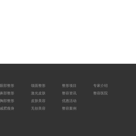
眼部整形
颌面整形
整形项目
专家介绍
鼻部整形
激光皮肤
整容资讯
整容医院
胸部整形
皮肤美容
优惠活动
减肥瘦身
无创美容
整容案例