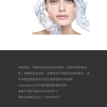
本站批发、采购信息由企业自行提供，信息内容的真实
性、准确性和合法性，本网对此不承担任何保证责任，也
不承担您因此而发生或交易致使的任何损害。
Copyright (c) 2024 丽尚整形网 版权所有
备案号:
冀ICP备2021028839号-4
商务合作联系方式：15930012679