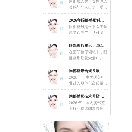
胸部形态关乎女性体态
美感与个人自信，受先
天发育、年龄增长、生
育哺乳等因素影响，不
2026年眼部整形科普：适配不同眼型的整形方案
眼部整形是当下医美领
域受众最广、认可度最
高的轻整形项目，也是
改善眼部形态、优化五
眼部整形资讯：2026眼部整形流行趋势，自然定
在面部整形领域中，眼
部整形是受众最广、精
细度要求最高的项目，
直接影响面部整体颜值
胸部整形合规发展 科学变美成行业共识
2026 年，中国医美行
业进入规范化高质量发
展新阶段，胸部整形作
为热门项目，在技术、
胸部整形技术升级 微创自然成主流选择
材料
2026 年，国内胸部整
形行业持续朝着微创、
安全、自然、个性化方
向发展。随着医美规范
化推