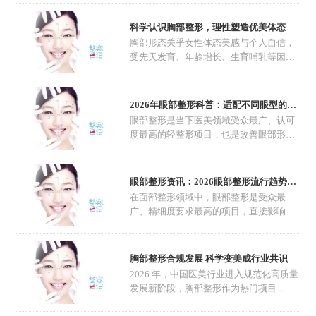
科学认识胸部整形，理性塑造优美体态
胸部形态关乎女性体态美感与个人自信，
受先天发育、年龄增长、生育哺乳等因素
影响，不
2026年眼部整形科普：适配不同眼型的整形方案
眼部整形是当下医美领域受众最广、认可
度最高的轻整形项目，也是改善眼部形
态、优化五
眼部整形资讯：2026眼部整形流行趋势，自然定
在面部整形领域中，眼部整形是受众最
广、精细度要求最高的项目，直接影响面
部整体颜值
胸部整形合规发展 科学变美成行业共识
2026 年，中国医美行业进入规范化高质量
发展新阶段，胸部整形作为热门项目，在
技术、材料