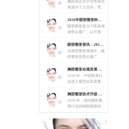
胸部形态关乎女性体态
美感与个人自信，受先
天发育、年龄增长、生
育哺乳等因素影响，不
2026年眼部整形科普：适配不同眼型的整形方案
眼部整形是当下医美领
域受众最广、认可度最
高的轻整形项目，也是
改善眼部形态、优化五
眼部整形资讯：2026眼部整形流行趋势，自然定
在面部整形领域中，眼
部整形是受众最广、精
细度要求最高的项目，
直接影响面部整体颜值
胸部整形合规发展 科学变美成行业共识
2026 年，中国医美行
业进入规范化高质量发
展新阶段，胸部整形作
为热门项目，在技术、
胸部整形技术升级 微创自然成主流选择
材料
2026 年，国内胸部整
形行业持续朝着微创、
安全、自然、个性化方
向发展。随着医美规范
化推