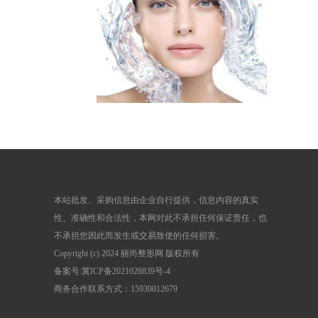
本站批发、采购信息由企业自行提供，信息内容的真实
性、准确性和合法性，本网对此不承担任何保证责任，也
不承担您因此而发生或交易致使的任何损害。
Copyright (c) 2024 丽尚整形网 版权所有
备案号:
冀ICP备2021028839号-4
商务合作联系方式：15930012679