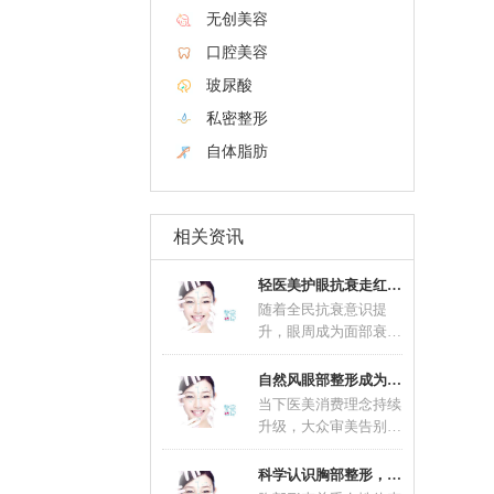
无创美容
口腔美容
玻尿酸
私密整形
自体脂肪
相关资讯
轻医美护眼抗衰走红 联合养护延缓眼部肌肤老
随着全民抗衰意识提
升，眼周成为面部衰老
问题最先显现的区域，
眼部抗衰不再是中老年
自然风眼部整形成为主流 精细化术式适配不同
群
当下医美消费理念持续
升级，大众审美告别过
去夸张网红款造型，自
然风眼部整形一跃成为
科学认识胸部整形，理性塑造优美体态