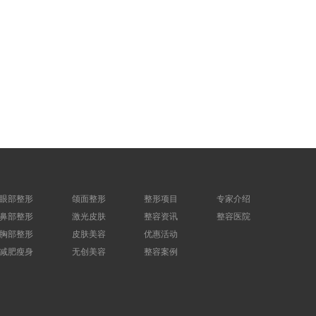
眼部整形
颌面整形
整形项目
专家介绍
鼻部整形
激光皮肤
整容资讯
整容医院
胸部整形
皮肤美容
优惠活动
减肥瘦身
无创美容
整容案例