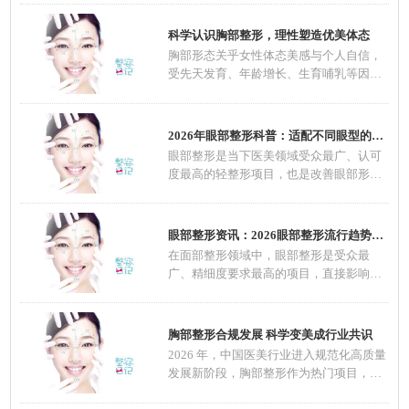
科学认识胸部整形，理性塑造优美体态
胸部形态关乎女性体态美感与个人自信，
受先天发育、年龄增长、生育哺乳等因素
影响，不
2026年眼部整形科普：适配不同眼型的整形方案
眼部整形是当下医美领域受众最广、认可
度最高的轻整形项目，也是改善眼部形
态、优化五
眼部整形资讯：2026眼部整形流行趋势，自然定
在面部整形领域中，眼部整形是受众最
广、精细度要求最高的项目，直接影响面
部整体颜值
胸部整形合规发展 科学变美成行业共识
2026 年，中国医美行业进入规范化高质量
发展新阶段，胸部整形作为热门项目，在
技术、材料