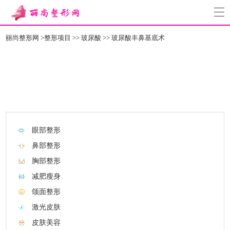
丽尚整形网
>
整形项目
>>
玻尿酸
>>
玻尿酸丰鼻基底术
眼部整形
鼻部整形
胸部整形
减肥瘦身
颌面整形
激光皮肤
皮肤美容