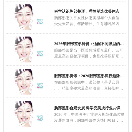
科学认识胸部整形，理性塑造优美体态
胸部形态关乎女性体态美感与个人自信，
受先天发育、年龄增长、生育哺乳等因素
影响，不
2026年眼部整形科普：适配不同眼型的整形方案
眼部整形是当下医美领域受众最广、认可
度最高的轻整形项目，也是改善眼部形
态、优化五
眼部整形资讯：2026眼部整形流行趋势，自然定
在面部整形领域中，眼部整形是受众最
广、精细度要求最高的项目，直接影响面
部整体颜值
胸部整形合规发展 科学变美成行业共识
2026 年，中国医美行业进入规范化高质量
发展新阶段，胸部整形作为热门项目，在
技术、材料