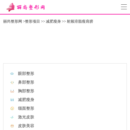
丽尚整形网
>
整形项目
>>
减肥瘦身
>>
射频溶脂瘦肩膀
眼部整形
鼻部整形
胸部整形
减肥瘦身
颌面整形
激光皮肤
皮肤美容